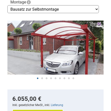
Montage
Skip
to
the
end
of
the
images
gallery
Skip
to
the
6.055,00 €
beginning
Inkl. gesetzlicher MwSt., inkl.
Lieferung
of