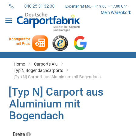
040 25 31 32 30
Expertenrat Mo.– Fr. 9.00 – 17.00 Uhr
Direkt
Mein Warenkorb
zum
Inhalt
Konfigurator
mit Preis
Home
Carports Alu
Typ N Bogendachcarports
[Typ N] Carport aus Aluminium mit Bogendach
[Typ N] Carport aus
Aluminium mit
Bogendach
Breite