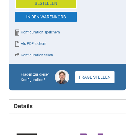
BESTELLEN
the
images
IN DEN WARENKORB
gallery
Konfiguration speichern
Als PDF sichern
Konfiguration teilen
Fragen zur dieser
FRAGE STELLEN
Konfiguration?
Details