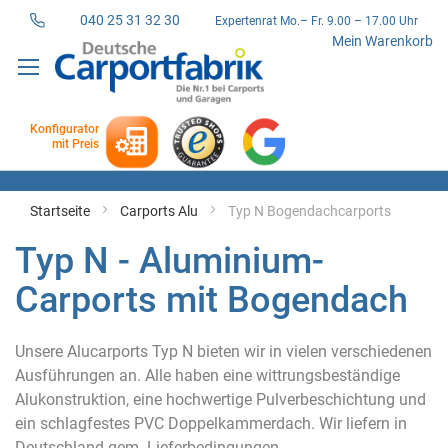
040 25 31 32 30
Expertenrat Mo.– Fr. 9.00 – 17.00 Uhr
Direkt
Mein Warenkorb
zum
Inhalt
Konfigurator
mit Preis
Startseite
Carports Alu
Typ N Bogendachcarports
Typ N - Aluminium-
Carports mit Bogendach
Unsere Alucarports Typ N bieten wir in vielen verschiedenen
Ausführungen an. Alle haben eine wittrungsbeständige
Alukonstruktion, eine hochwertige Pulverbeschichtung und
ein schlagfestes PVC Doppelkammerdach. Wir liefern in
Deutschland gem. Lieferbedingungen.