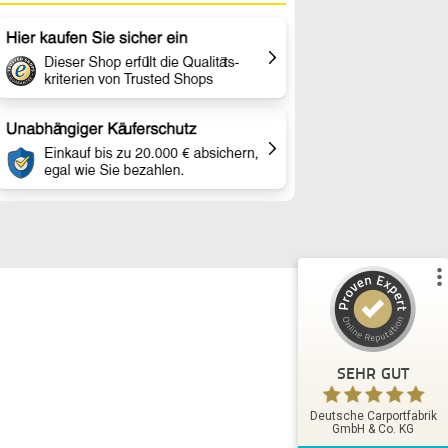
Kundenbewertungen und Erfahrungen zu
Deutsche Carportfabrik GmbH & Co. KG
%
100
SEHR GUT
Empfehlungen auf
ProvenExpert.com
5,00
/
4,83
51
14
1
Bewertungen von
Bewertungen auf
anderen Quelle
ProvenExpert.com
Blick aufs ProvenExpert-Profil werfen
SEHR GUT
Eckhard L.
Deutsche Carportfabrik
4,80
GmbH & Co. KG
Kompetente Ansprechpartner sind immer zu