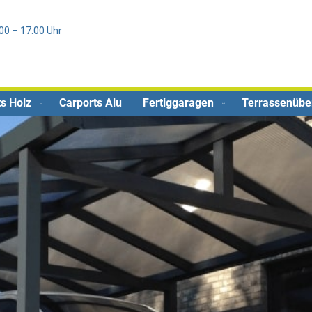
Direkt
0
zum
.00 – 17.00 Uhr
Inhalt
s Holz
Carports Alu
Fertiggaragen
Terrassenüb