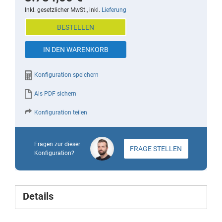
beginning
Inkl. gesetzlicher MwSt., inkl.
Lieferung
of
BESTELLEN
the
images
IN DEN WARENKORB
gallery
Konfiguration speichern
Als PDF sichern
Konfiguration teilen
Fragen zur dieser
FRAGE STELLEN
Konfiguration?
Details