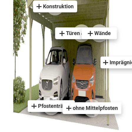
Konstruktion
Türen & Fenster
Wände
Imprägni
Pfostenträger
ohne Mittelpfosten