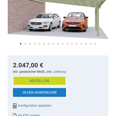
end
of
the
images
gallery
Skip
to
the
2.047,00 €
beginning
Inkl. gesetzlicher MwSt., inkl.
Lieferung
of
BESTELLEN
the
images
IN DEN WARENKORB
gallery
Konfiguration speichern
Als PDF sichern