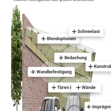
Schneelast
Blendoptionen
Bedachung
Konstruk
Wandbefestigung
Türen & Fenster
Wände
Imprägni