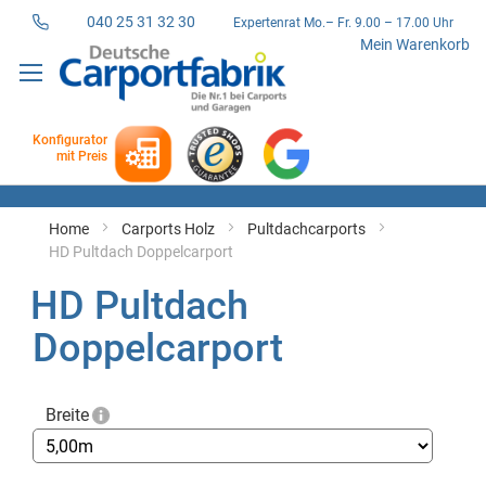
040 25 31 32 30
Expertenrat Mo.– Fr. 9.00 – 17.00 Uhr
Direkt
Mein Warenkorb
zum
Inhalt
Konfigurator
mit Preis
Home
Carports Holz
Pultdachcarports
HD Pultdach Doppelcarport
HD Pultdach
Doppelcarport
Breite