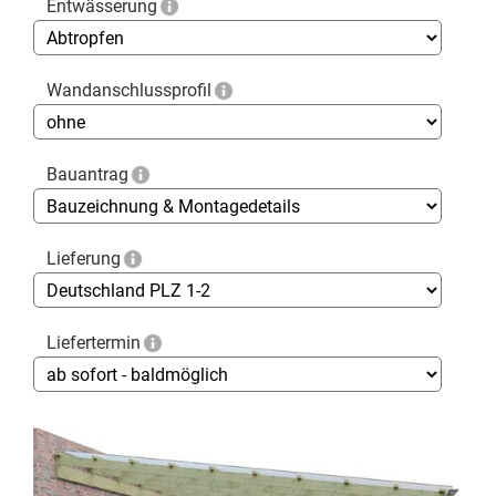
Entwässerung
Wandanschlussprofil
Bauantrag
Lieferung
Liefertermin
Skip
to
the