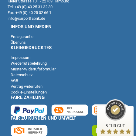
Kieler Strasse 131 - 22769 Hamburg
Tel: +49 (0) 40 25 31 32 30
Fax: +49 (0) 40 25 02 66 1
info@carportfabrik.de
INFOS UND MEDIEN
Preisgarantie
Über uns
KLEINGEDRUCKTES
Impressum
Wiederrufsbelehrung
Kundenbewertungen und Erfahrungen zu
Muster-Widerrufsformular
Deutsche Carportfabrik GmbH & Co. KG
Datenschutz
AGB
SEHR GUT
Vertrag widerrufen
%
100
Cookie-Einstellungen
Empfehlungen auf
FAIRE ZAHLUNG
ProvenExpert.com
5,00
/
4,83
14
51
FAIR ZU KUNDEN UND UMWELT
Bewertungen auf
1
Bewertungen von
SEHR GUT
ProvenExpert.com
anderen Quelle