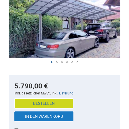
the
end
of
the
images
gallery
Skip
to
the
5.790,00 €
beginning
Inkl. gesetzlicher MwSt., inkl.
Lieferung
of
BESTELLEN
the
images
IN DEN WARENKORB
gallery