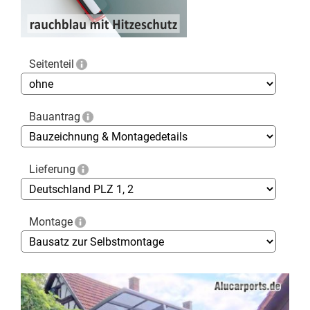
Seitenteil
Bauantrag
Lieferung
Montage
Skip
to