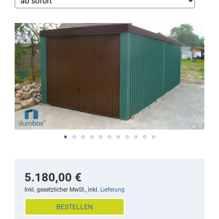
Skip
to
the
end
of
the
images
gallery
Skip
to
the
5.180,00 €
beginning
Inkl. gesetzlicher MwSt., inkl.
Lieferung
of
BESTELLEN
the