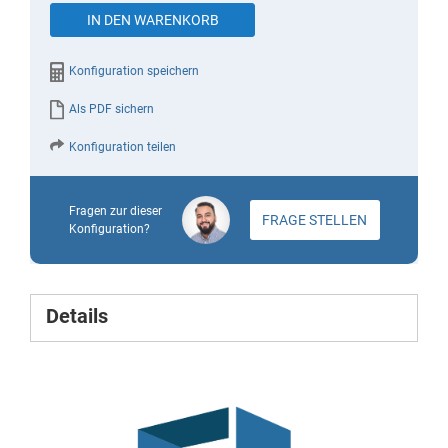
images
IN DEN WARENKORB
gallery
Konfiguration speichern
Als PDF sichern
Konfiguration teilen
Fragen zur dieser
FRAGE STELLEN
Konfiguration?
Details