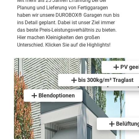
Mit mehr als 25 Jahren Erfahrung bei der
Planung und Lieferung von Fertiggaragen
haben wir unsere DUROBOX® Garagen nun bis
ins Detail geplant. Dabei ist unser Ziel immer
das beste Preis-Leistungsverhältnis zu bieten.
Hier machen Kleinigkeiten den großen
Unterschied. Klicken Sie auf die Highlights!
PV gee
bis 300kg/m² Traglast
Gründach 
Blendoptionen
Belüftun