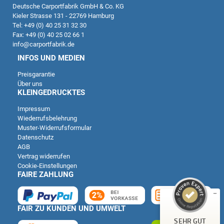
Deutsche Carportfabrik GmbH & Co. KG
Kieler Strasse 131 - 22769 Hamburg
Tel: +49 (0) 40 25 31 32 30
Fax: +49 (0) 40 25 02 66 1
info@carportfabrik.de
INFOS UND MEDIEN
Preisgarantie
Über uns
KLEINGEDRUCKTES
Impressum
Wiederrufsbelehrung
Kundenbewertungen und Erfahrungen zu
Muster-Widerrufsformular
Deutsche Carportfabrik GmbH & Co. KG
Datenschutz
AGB
SEHR GUT
Vertrag widerrufen
%
100
Cookie-Einstellungen
Empfehlungen auf
FAIRE ZAHLUNG
ProvenExpert.com
5,00
/
4,83
14
51
FAIR ZU KUNDEN UND UMWELT
Bewertungen auf
1
Bewertungen von
SEHR GUT
ProvenExpert.com
anderen Quelle